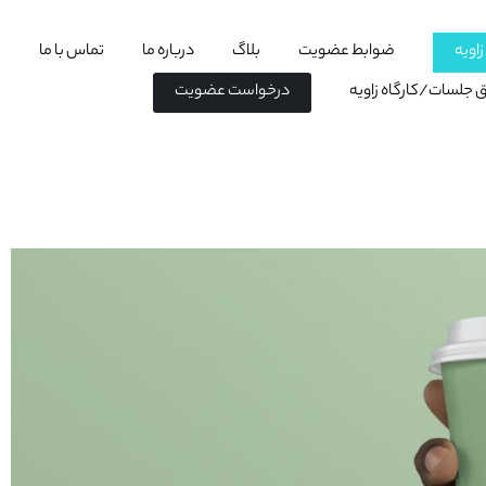
اویه
ضوابط عضویت
بلاگ
درباره ما
تماس با ما
اق جلسات/کارگاه زاویه
درخواست عضویت