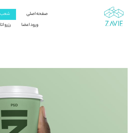
صفحه اصلی
شعب ز
ورود اعضا
رزرو ات