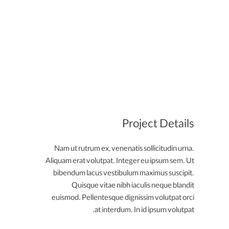
Project Details
Nam ut rutrum ex, venenatis sollicitudin urna.
Aliquam erat volutpat. Integer eu ipsum sem. Ut
bibendum lacus vestibulum maximus suscipit.
Quisque vitae nibh iaculis neque blandit
euismod. Pellentesque dignissim volutpat orci
at interdum. In id ipsum volutpat.