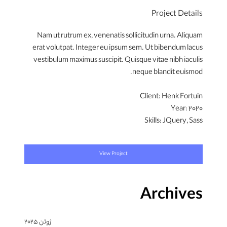
Project Details
Nam ut rutrum ex, venenatis sollicitudin urna. Aliquam
erat volutpat. Integer eu ipsum sem. Ut bibendum lacus
vestibulum maximus suscipit. Quisque vitae nibh iaculis
neque blandit euismod.
Client:
Henk Fortuin
Year:
2020
Skills:
JQuery, Sass
View Project
Archives
ژوئن 2025