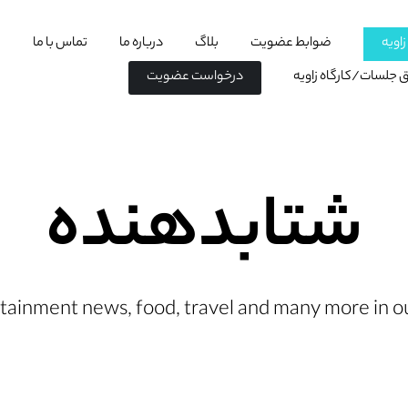
اویه
ضوابط عضویت
بلاگ
درباره ما
تماس با ما
اق جلسات/کارگاه زاویه
درخواست عضویت
شتابدهنده
tainment news, food, travel and many more in ou