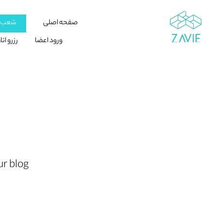
صفحه اصلی
شعب ز
ورود اعضا
رزرو ات
r blog.