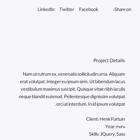
Share on:
LinkedIn
Twitter
Facebook
Project Details
Nam ut rutrum ex, venenatis sollicitudin urna. Aliquam
erat volutpat. Integer eu ipsum sem. Ut bibendum lacus
vestibulum maximus suscipit. Quisque vitae nibh iaculis
neque blandit euismod. Pellentesque dignissim volutpat
orci at interdum. In id ipsum volutpat.
Client:
Henk Fortuin
Year:
2020
Skills:
JQuery, Sass