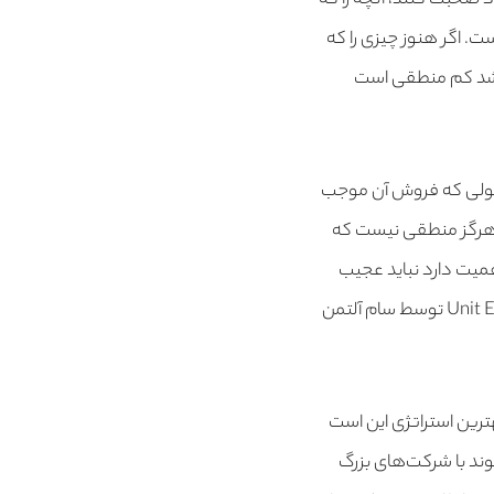
ود صحبت کنند، آنچه را که
ت. اگر هنوز چیزی را که
 رشد کم منطقی است
ولی که فروش آن موجب
نقدینگی شرکت را از بین می‌برد. همانطور که PB می‌گوید، هرگز منطقی نیست که
همیت دارد نباید عجیب
باشد، اما به نظر می رسد بسیاری از استارتاپ‌ها این واقعیت اساسی را فراموش می‌کنند (Unit Economics توسط سام آلتمن
ترین استراتژی این است
وند با شرکت‌های بزرگ