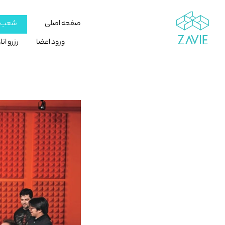
صفحه اصلی
شعب ز
ورود اعضا
رزرو ات