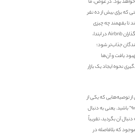
 خواهد بود. در عوض، ما
ی که برای بیش از ده نفر
 در تلاش هستند تا بفهمند چه چیزی
باید ساخته شود و بهترین راه این است که مستقیماً با مشتریان صحبت کنید. به عنوان مثال، بنیانگذاران Airbnb در ابتدا،
هندگان جذاب‌تر شود؛
بود یافت و آن‌ها
گیری نحوه ایجاد یک بازار
 از توصیه‌هایی که یکی از
همکاران Paul Buchheit (PB) YC همیشه در این مورد می‌کند این است که به دنبال “راه حل ۹۰/۱۰” باشید. یعنی به دنبال
به دست آورید. اگر به دنبال آن بگردید، تقریباً
راه حل، ۹۰ % برای مشکل مشتری موجود که بلافاصله در