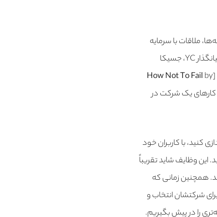
ها، ملاقات با سرمایه
by Paul Graham) ، دنبال پوشش خبری و غیره… (بنیانگذار YC، جسیکا
[
by
How Not To Fail
مترین کارهای یک شرکت در
ازی کنید، با کاربران خود
د. این وظایف شاید تقریباً
بد. همچنین زمانی که
رای شرکتشان انتخاب و
روازانه‌تری را در پیش بگیریم.