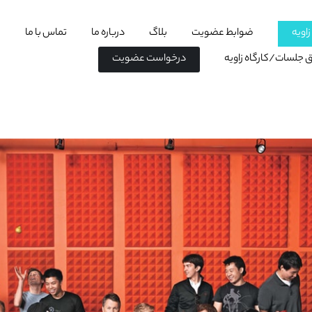
اویه
ضوابط عضویت
بلاگ
درباره ما
تماس با ما
اق جلسات/کارگاه زاویه
درخواست عضویت