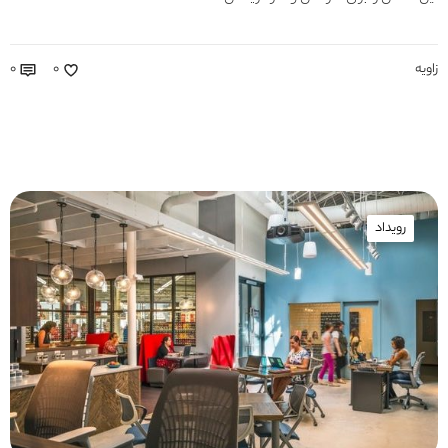
زاویه
۰
۰
رویداد