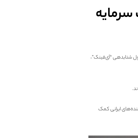
 سرمایه
اول شتابدهی “آی‌‌فینک”،
د.
نده‌های ایرانی کمک