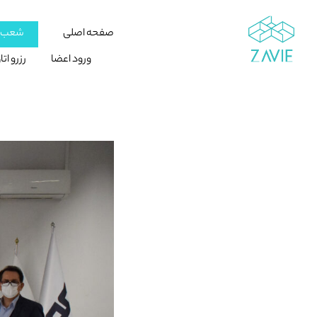
صفحه اصلی
شعب ز
ورود اعضا
رزرو ات