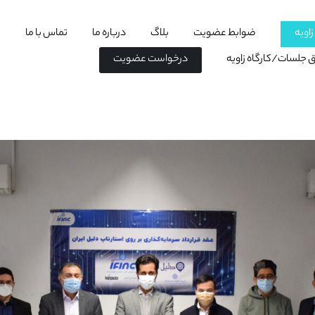
اویه
ضوابط عضویت
بلاگ
درباره ما
تماس با ما
اق جلسات/کارگاه زاویه
درخواست عضویت