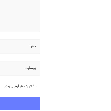
نام *
وبسایت
ذخیره نام، ایمیل و وبسا