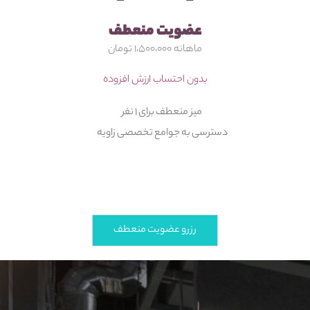
عضویت منعطف
ماهانه ۱،۵۰۰،۰۰۰ تومان
بدون احتساب ارزش افزوده
میز منعطف برای ۱ نفر
دسترسی به جوامع تخصصی زاویه
رزرو عضویت منعطف