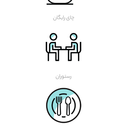
چای رایگان
رستوران