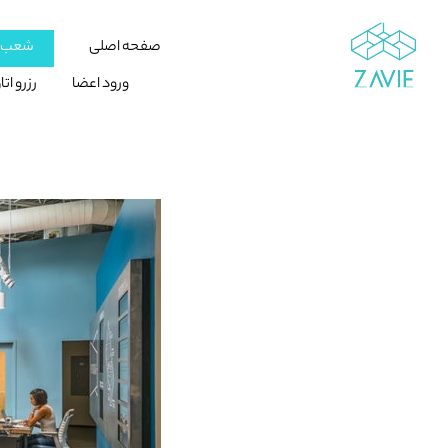
صفحه اصلی
شعب ز
ورود اعضا
رزرو ات