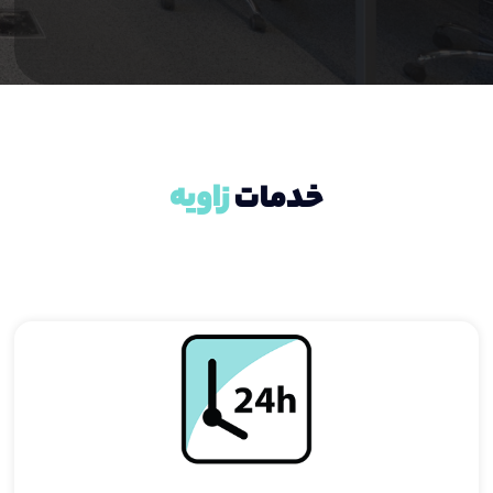
ز
ا
و
ی
ه
خدمات