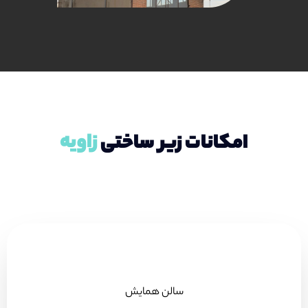
ز
ا
و
ی
ه
امکانات زیر ساختی
سالن همایش