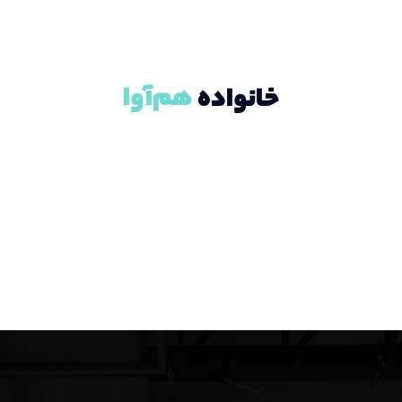
ه
م
آ
و
ا
خانواده