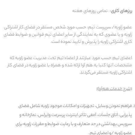
ر
و
زهای کاری
: . تمامی روز‌های هفته
عضو زاویه/ سرپرست تیم
: حسب مورد شخص مستقر در فضای کار اشتراکی
زاویه و یا عضوی که به نمایندگی از سایر اعضای تیم قوانین و ضوابط فضای
کاری اشتراکی زاویه را پذیرش و تایید نموده است.
اعضای تیم
:
حسب مورد عبارتند از اعضاء تیم تحت مدیریت
عضو زاویه
که
مشخصات آنها کتبا به هم آوا ارائه شده و همراه با
عضو زاویه
در فضای کار
اشتراکی زاویه مستقر می‌گردند
.
«
شرح خدمات
هم‌آوا
»
فراهم نمودن وسایل، تجهیزات و امکانات موجود زاویه شامل فضای
پذیرایی، اتاق جلسات، آمفی تئاتر، اینترنت پرسرعت وایرلس، نمازخانه و
سرویس بهداشتی در حد متعارف و با رعایت ضوابط و مقررات زاویه برای
عضو زاویه /و اعضای تیم.