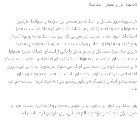
«
نحوه حل و فصل اختلاف
»
در صورت بروز مشکل و اختلاف در تفسیر این شرایط و ضوابط، طرفین
(هم‌آوا و عضو/اعضا) تلاش می‌نمایند تا از طریق مذاکره نسبت به حل
اختلافات خود اقدام نمایند. در صورتی که نتوانند اختلاف به وجود آمده را
رفع کنند و به توافق نهایی و رضایت دو جانبه برسند، موضوع به هیات
داوری سه نفره متشکل از مدیر عامل یا یکی از اعضای هیات مدیره هم‌آوا
(به عنوان داور اختصاصی هم‌آوا) و یک نفر داور اختصاصی عضو زاویه و یک
داور منتخب دو داور اختصاصی ارجاع می شود. در صورت عدم توافق داوران
اختصاصی در تعیین داور سوم، داور یادشده از میان مجموع چهار داور
پیشنهادی ایشان (هریک دو داور پیشنهادی) به قید قرعه انتخاب خواهد
شد.
رأی مبتنی بر نظر این داوری برای طرفین قطعی و لازم‏الاجرا است در غیر این
صورت رأی محاکم و مراجع صالح قضایی برای طرفین لازم الاتباع است.