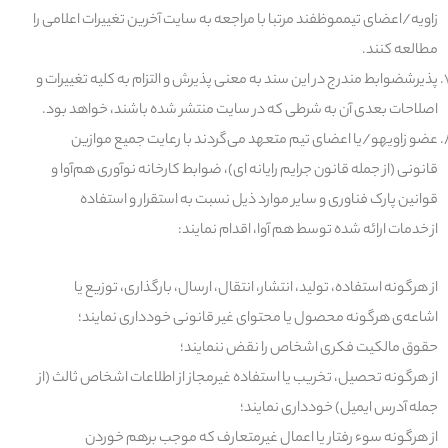
زاویه/اعضای تیم
موظفند مرتبا با مراجعه به سایت آخرین تغییرات اعلامی را
مطالعه کنند.
پذیرش
ضوابط
مندرج در این سند به معنی پذیرش و التزام به کلیه تغییرات و
اصلاحات بعدی آن به شرطی که در سایت منتشر شده باشند، خواهد بود.
عضو زاویه
و/یا
اعضای تیم
متعهد می‌گردند با رعایت جمیع موازین
قانونی (از جمله قانون جرایم رایانه ای)، ضوابط کارخانه نوآوری هم‌آوا و
قوانین پارک فناوری و سایر موارد ذیل نسبت به استقرار و استفاده
از
خدمات
ارائه شده توسط
هم آوا
، اقدام نمایند:
از هرگونه استفاده، تولید، انتشار، انتقال، ارسال، بارگذاری، توزیع یا
اشاعه‌ی هرگونه محصول یا محتوای غیر قانونی خودداری نمایند؛
حقوق مالکیت فکری اشخاص را نقض ننمایند؛
از هرگونه تحصیل، تخریب یا استفاده غیرمجاز از اطلاعات اشخاص ثالث (از
جمله آدرس ایمیل) خودداری نمایند؛
از هرگونه سوء رفتار یا اعمال غیرمتعارف که موجب برهم خوردن