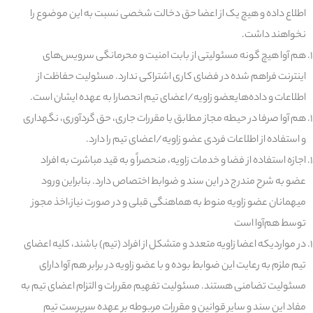
اطلاع داده و هیچ یک از اعضا حق دخالت شخصی نسبت به این موضوع را
نخواهند داشت.
هم آوا هیچ گونه مسئولیتی از بابت امنیت و محرمانگی سرویس‌های
اینترنت فراهم شده در فضای کاری اشتراکی ندارد. مسئولیت حفاظت از
اطلاعات و داده‌های
عضو زاویه/اعضای تیم
انحصارا به عهده ایشان است.
هم آوا صرفا در حیطه مجاز مطابق با مقررات جاری، حق گردآوری، نگهداری
و استفاده از اطلاعات فردی عضو زاویه/اعضای تیم را دارد.
اجازه استفاده از فضا و خدمات زاویه، منحصراً و به قید مباشرت به افراد
عضو به شرح مندرج در این سند و ضوابط اختصاص دارد. بنابراین ورود
میهمانان عضو زاویه منوط به هماهنگی قبلی و در صورت نیاز،اخذ مجوز
توسط هم‌آوا است
در مواردیکه اعضا زاویه متعدد و متشکل از افراد (تیم) باشند، کلیه اعضای
تیم ملزم به رعایت این ضوابط بوده و با عضو زاویه در برابر هم آوا دارای
مسئولیت تضامنی هستند. مسئولیت تفهیم مقررات و التزام اعضای تیم به
مفاد این سند و سایر قوانین و مقررات مربوطه بر عهده سرپرست تیم