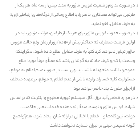
در صورت تداوم وضعیت فورس ماژور به مدت بیش از سه ماه، هر یک از
طرفین می‌تواند همکاری حاضر را، با اطلاع رسانی از درگاه‌های ارتباطی زاویه
به طرف مقابل، لغو نماید.
در صورت حدوث فورس ماژور برای هر یک از طرفین، مراتب مزبور باید در
اولین فرصت متعارف که حداکثر بیش از ۱۰(ده) روز از زمان رفع حالت فورس
ماژور تجاوز نخواهد کرد کتباً به طرف مقابل اطلاع داده شود، مگر اینکه
وسعت یا کم و کیف حادثه به گونه‌ای باشد که عملاً و عرفاً مورد اطلاع
عموم و یا تایید متعهدله باشد. بدیهی است در صورت عدم اعلام به موقع،
مسئولیت کلیه خسارات وارده ناشی از عدم اعلام به موقع، بر عهده متخلف
از اجرای مقررات بند حاضر خواهد بود.
در موارد قطعی آب، برق، گاز ، سیستم تهویه مطبوع و اینترنت که بر اساس
شرایط فورس ماژور و توسط مبدأ ارائه دهنده خدمات یعنی حاکمیت،
دولت، نیروگاه‌ها و … قطع یا اختلالی در ارائه شان ایجاد شود، هم‌آوا هیچ
گونه تعهدی مبنی بر جبران خسارت نخواهد داشت.