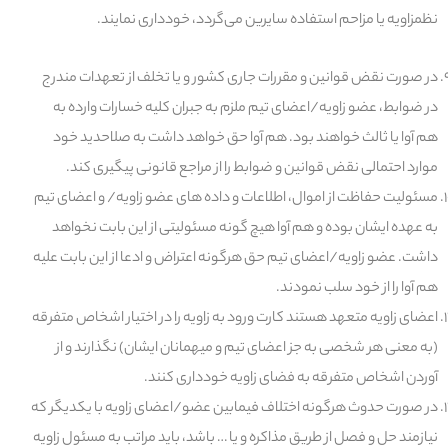
نظم
زاویه
یا مزاحم استفاده سایرین می‌گردد، خودداری نمایند.
در صورت نقض قوانین و مقررات جاری کشور و یا تخلف از تعهدات مندرج
در ضوابط، عضو زاویه/اعضای تیم ملزم به جبران کلیه خسارات وارده به
هم آوا یا ثالث خواهند بود. هم آوا حق خواهد داشت به صلاحدید خود
موارد احتمالی نقض قوانین و ضوابط را از مراجع قانونی پیگیری کند.
مسئولیت حفاظت از اموال، اطلاعات و داده های عضو زاویه/ و اعضای تیم
به عهده ایشان بوده و هم آوا هیچ گونه مسئولیتی از این بابت نخواهد
داشت. عضو زاویه/اعضای تیم حق هرگونه اعتراض و ادعا از این بابت علیه
هم آوا را از خود سلب نمودند.
اعضای زاویه متعهد هستند کارت ورود به زاویه را در اختیار اشخاص متفرقه
(به معنی هر شخصی به جز اعضای تیم و میهمانان ایشان) نگذارند و از
آوردن اشخاص متفرقه به فضای زاویه خودداری کنند.
در صورت حدوث هرگونه اختلاف فیمابین عضو/اعضای زاویه با یکدیگر که
نیازمند حل و فصل از طریق مذاکره و یا … باشد، باید مراتب به مسئول زاویه